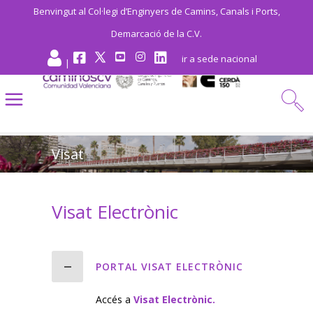
Benvingut al Col·legi d’Enginyers de Camins, Canals i Ports,
Demarcació de la C.V.
ir a sede nacional
|
Visat
Visat Electrònic
PORTAL VISAT ELECTRÒNIC
Accés a
Visat Electrònic.