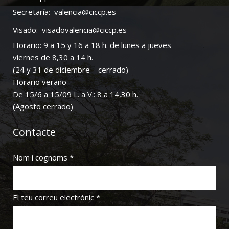
Secretaría:
valencia@ciccp.es
Visado:
visadovalencia@ciccp.es
Horario: 9 a 15 y 16 a 18 h. de lunes a jueves
viernes de 8,30 a 14 h.
(24 y 31 de diciembre – cerrado)
Horario verano
De 15/6 a 15/09 L. a V.: 8 a 14,30 h.
(Agosto cerrado)
Contacte
Nom i cognoms *
El teu correu electrònic *