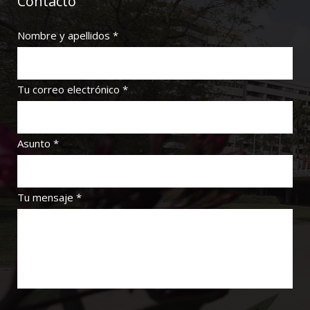
Contacto
Nombre y apellidos *
Tu correo electrónico *
Asunto *
Tu mensaje *