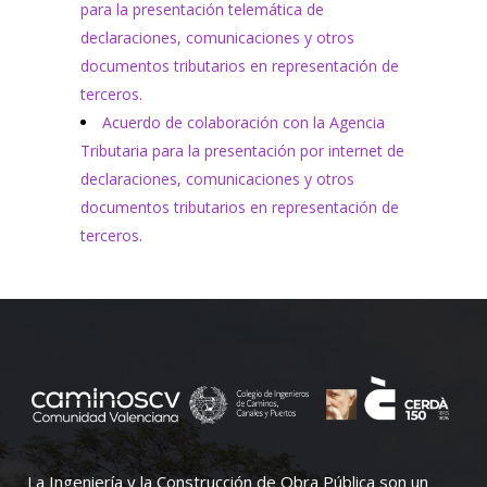
para la presentación telemática de
declaraciones, comunicaciones y otros
documentos tributarios en representación de
terceros.
Acuerdo de colaboración con la Agencia
Tributaria para la presentación por internet de
declaraciones, comunicaciones y otros
documentos tributarios en representación de
terceros.
La Ingeniería y la Construcción de Obra Pública son un