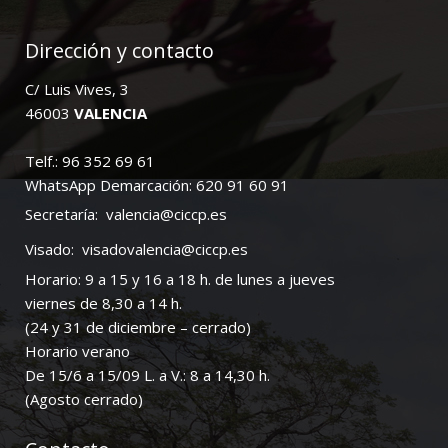
Dirección y contacto
C/ Luis Vives, 3
46003
VALENCIA
Telf.: 96 352 69 61
WhatsApp Demarcación: 620 91 60 91
Secretaría:
valencia@ciccp.es
Visado:
visadovalencia@ciccp.es
Horario: 9 a 15 y 16 a 18 h. de lunes a jueves
viernes de 8,30 a 14 h.
(24 y 31 de diciembre – cerrado)
Horario verano
De 15/6 a 15/09 L. a V.: 8 a 14,30 h.
(Agosto cerrado)