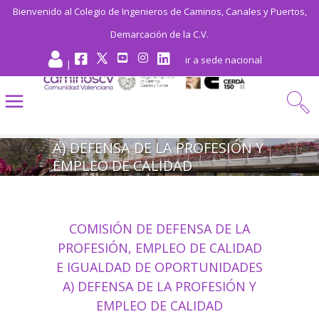
Bienvenido al Colegio de Ingenieros de Caminos, Canales y Puertos,
Demarcación de la C.V.
ir a sede nacional
|
A) DEFENSA DE LA PROFESIÓN Y
EMPLEO DE CALIDAD
COMISIÓN DE DEFENSA DE LA
PROFESIÓN, EMPLEO DE CALIDAD
E IGUALDAD DE OPORTUNIDADES
A) DEFENSA DE LA PROFESIÓN Y
EMPLEO DE CALIDAD