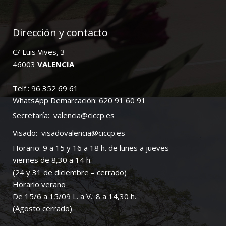
Dirección y contacto
C/ Luis Vives, 3
46003
VALENCIA
Telf.: 96 352 69 61
WhatsApp Demarcación: 620 91 60 91
Secretaría:
valencia@ciccp.es
Visado:
visadovalencia@ciccp.es
Horario: 9 a 15 y 16 a 18 h. de lunes a jueves
viernes de 8,30 a 14 h.
(24 y 31 de diciembre – cerrado)
Horario verano
De 15/6 a 15/09 L. a V.: 8 a 14,30 h.
(Agosto cerrado)