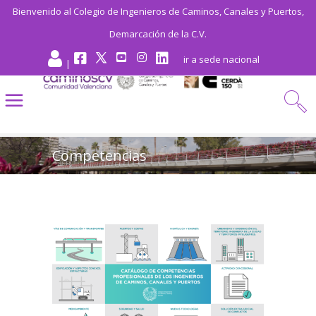
Bienvenido al Colegio de Ingenieros de Caminos, Canales y Puertos,
Demarcación de la C.V.
ir a sede nacional
|
Competencias