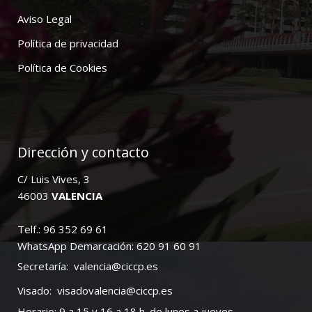
Aviso Legal
Política de privacidad
Política de Cookies
Dirección y contacto
C/ Luis Vives, 3
46003
VALENCIA
Telf.: 96 352 69 61
WhatsApp Demarcación: 620 91 60 91
Secretaría:
valencia@ciccp.es
Visado:
visadovalencia@ciccp.es
Horario: 9 a 15 y 16 a 18 h. de lunes a jueves