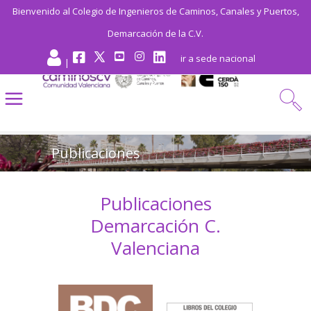
Bienvenido al Colegio de Ingenieros de Caminos, Canales y Puertos,
Demarcación de la C.V.
ir a sede nacional
|
Publicaciones
Publicaciones
Demarcación C.
Valenciana