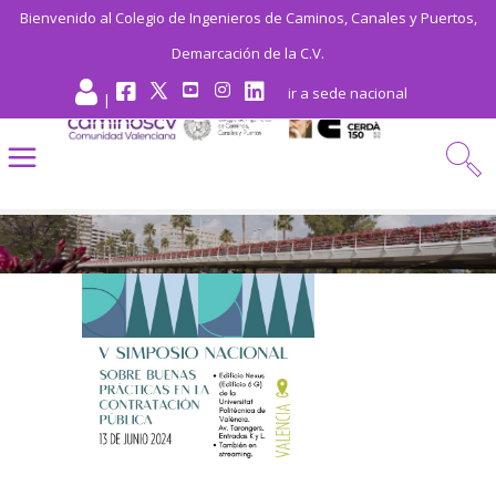
Bienvenido al Colegio de Ingenieros de Caminos, Canales y Puertos,
Demarcación de la C.V.
ir a sede nacional
|