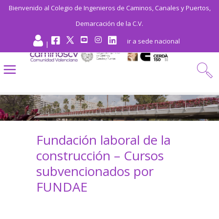
Bienvenido al Colegio de Ingenieros de Caminos, Canales y Puertos,
Demarcación de la C.V.
ir a sede nacional
|
Fundación laboral de la
construcción – Cursos
subvencionados por
FUNDAE