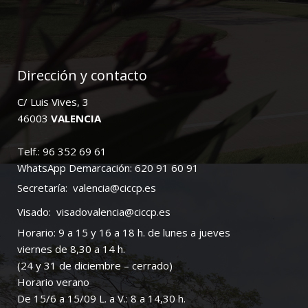
Dirección y contacto
C/ Luis Vives, 3
46003
VALENCIA
Telf.: 96 352 69 61
WhatsApp Demarcación: 620 91 60 91
Secretaría:
valencia@ciccp.es
Visado:
visadovalencia@ciccp.es
Horario: 9 a 15 y 16 a 18 h. de lunes a jueves
viernes de 8,30 a 14 h.
(24 y 31 de diciembre – cerrado)
Horario verano
De 15/6 a 15/09 L. a V.: 8 a 14,30 h.