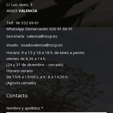
C/ Luis Vives, 3
46003
VALENCIA
Telf.: 96 352 69 61
WhatsApp Demarcación: 620 91 60 91
Secretaría:
valencia@ciccp.es
Visado:
visadovalencia@ciccp.es
Horario: 9 a 15 y 16 a 18 h. de lunes a jueves
viernes de 8,30 a 14 h.
(24 y 31 de diciembre – cerrado)
Horario verano
De 15/6 a 15/09 L. a V.: 8 a 14,30 h.
(Agosto cerrado)
Contacto
Nombre y apellidos *