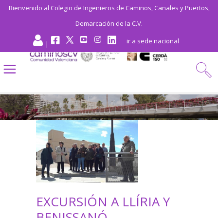
Bienvenido al Colegio de Ingenieros de Caminos, Canales y Puertos,
Demarcación de la C.V.
ir a sede nacional
|
EXCURSIÓN A LLÍRIA Y
BENISSANÓ